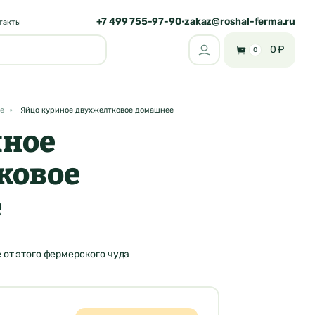
+7 499 755-97-90
zakaz@roshal-ferma.ru
•
такты
0 ₽
0
е
Яйцо куриное двухжелтковое домашнее
иное
ковое
е
е от этого фермерского чуда