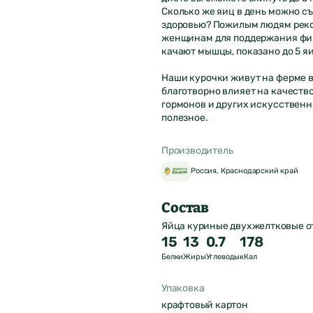
Сколько же яиц в день можно съ
здоровью? Пожилым людям реком
женщинам для поддержания фигу
качают мышцы, показано до 5 яи
Наши курочки живут на ферме в
благотворно влияет на качество
гормонов и других искусственн
полезное.
Производитель
Россия, Краснодарский край
Состав
Яйца куриные двухжелтковые о
15
13
0.7
178
Белки
Жиры
Углеводы
кКал
Упаковка
крафтовый картон