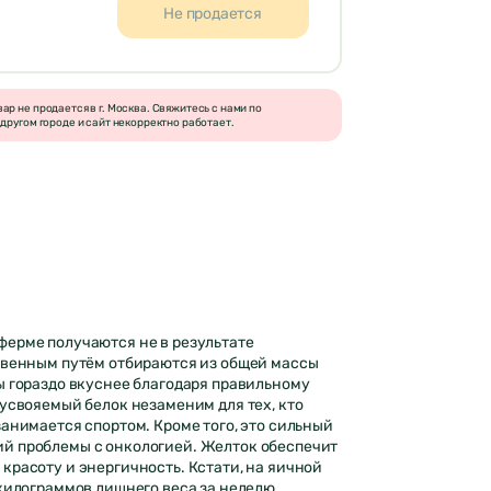
Не продается
р не продается в г. Москва. Свяжитесь с нами по
другом городе и сайт некорректно работает.
ерме получаются не в результате
твенным путём отбираются из общей массы
ы гораздо вкуснее благодаря правильному
оусвояемый белок незаменим для тех, кто
занимается спортом. Кроме того, это сильный
й проблемы с онкологией. Желток обеспечит
красоту и энергичность. Кстати, на яичной
 килограммов лишнего веса за неделю.