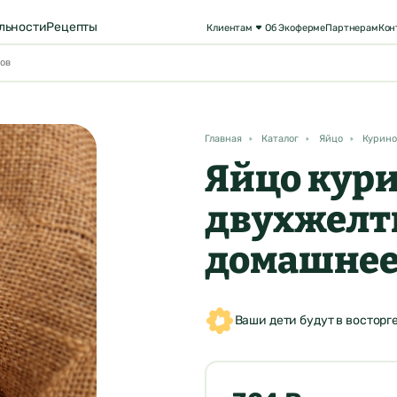
льности
Рецепты
Клиентам
Об Экоферме
Партнерам
Кон
Главная
Каталог
Яйцо
Курино
Яйцо кур
двухжелт
домашне
Ваши дети будут в восторг