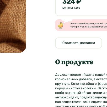
324 ₽
Цена за: 1 дес.
В настоящий момент данный това
телефону если Вы находитесь в 
Стоимость доставки
О продукте
Двухжелтковые яйца на нашей ф
гормональных добавок, а естес
вручную. Конечно, яйца с ферм
корму и чистой экологии. Легк
ведёт активный образ жизни и 
антиоксидант, предотвращающи
вас веществами, влияющими на 
диете вы сможете скинуть до 5