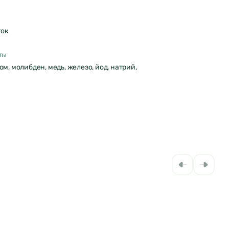
ток
ты
ом, молибден, медь, железо, йод, натрий,