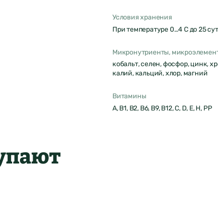
Условия хранения
При температуре 0…4 С до 25 су
Микронутриенты, микроэлемен
кобальт, селен, фосфор, цинк, хр
калий, кальций, хлор, магний
Витамины
А, В1, B2, В6, B9, В12, C, D, E, H, PP
Оставить отзыв
купают
о продукте
ФИО*
Город был
автоматически
Отзыв отправлен
Почта*