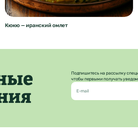
Завтрак
Иранская кухня
30 минут
Кюкю — иранский омлет
ные
Подпишитесь на рассылку спец
чтобы первыми получать уведом
ния