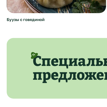
Блюда из говядины
Бурятская кухня
1 час 30 минут
Буузы с говядиной
Специаль
предложе