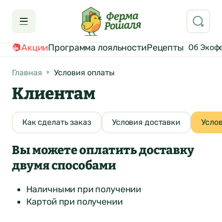
Акции
Программа лояльности
Рецепты
Об Экоф
Главная
Условия оплаты
Клиентам
Как сделать заказ
Условия доставки
Усло
Вы можете оплатить доставку
двумя способами
Наличными при получении
Картой при получении