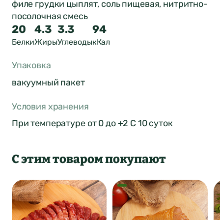
филе грудки цыплят, соль пищевая, нитритно-
посолочная смесь
20
4.3
3.3
94
Белки
Жиры
Углеводы
кКал
Упаковка
вакуумный пакет
Условия хранения
При температуре от 0 до +2 С 10 суток
С этим товаром покупают