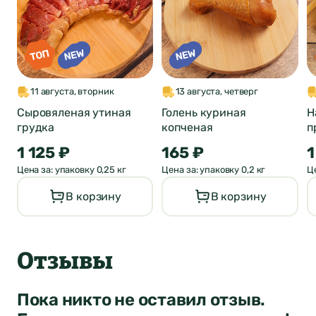
Оставить отзыв
о продукте
ФИО*
Город был
11 августа, вторник
13 августа, четверг
Отзыв отправлен
автоматически
Сыровяленая утиная
Голень куриная
Н
Почта*
грудка
копченая
п
изменен
1 125 ₽
165 ₽
1
4
Ваша оценка
Цена за: упаковку 0,25 кг
Цена за: упаковку 0,2 кг
Це
Нет
Да
В корзину
В корзину
Понятно
Сообщение
Понятно
Понятно
Отзывы
Пока никто не оставил отзыв.