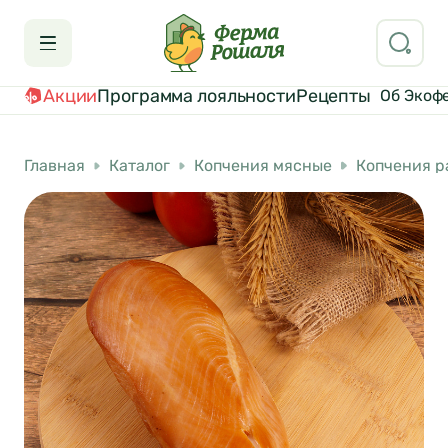
Акции
Программа лояльности
Рецепты
Об Экоф
Главная
Каталог
Копчения мясные
Копчения р