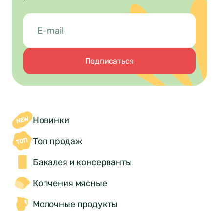
Подписаться
Новинки
Топ продаж
Нет
Да
Бакалея и консерванты
Понятно
Копчения мясные
Молочные продукты