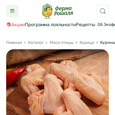
Акции
Программа лояльности
Рецепты
Об Экоф
Главная
Каталог
Мясо птицы
Курица
Курины