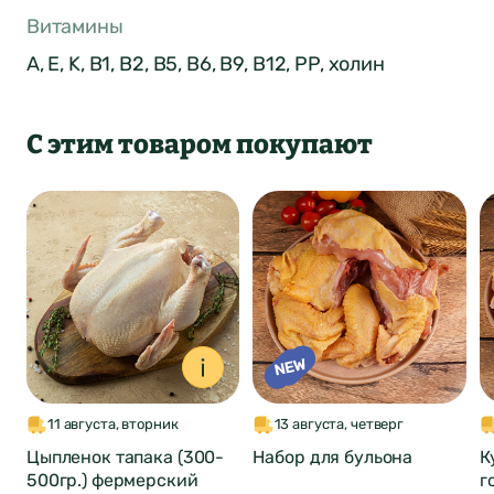
Витамины
A, E, K, В1, B2, B5, B6, B9, B12, PP, холин
Оставить отзыв
С этим товаром покупают
о продукте
ФИО*
Город был
Отзыв отправлен
автоматически
Почта*
изменен
4
Ваша оценка
Нет
Да
11 августа, вторник
13 августа, четверг
Понятно
Сообщение
Цыпленок тапака (300-
Набор для бульона
К
Понятно
500гр.) фермерский
г