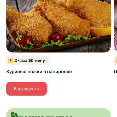
Блюда из мяса птицы
2 часа 30 минут
Куриные ножки в панировке
О
Все рецепты