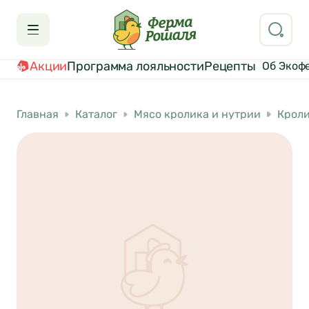
Акции
Программа лояльности
Рецепты
Об Экоф
Главная
Каталог
Мясо кролика и нутрии
Крол