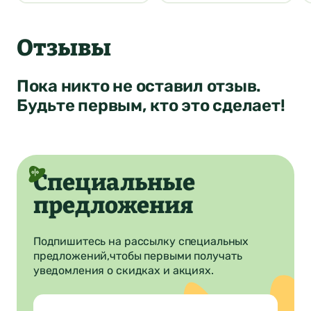
4
Ваша оценка
Отзывы
Нет
Да
Понятно
Сообщение
Понятно
Пока никто не оставил отзыв.
Понятно
Будьте первым, кто это сделает!
Отправить
Специальные
предложения
Подпишитесь на рассылку специальных
предложений,
чтобы первыми получать
уведомления о скидках и акциях.