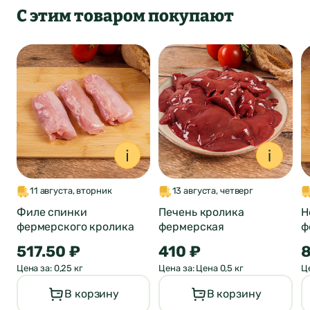
С этим товаром покупают
Оставить отзыв
11 августа, вторник
13 августа, четверг
о продукте
Филе спинки
Печень кролика
Н
фермерского кролика
фермерская
ф
ФИО*
Город был
517.50 ₽
410 ₽
8
Отзыв отправлен
Цена за: 0,25 кг
Цена за: Цена 0,5 кг
Це
автоматически
Почта*
В корзину
В корзину
изменен