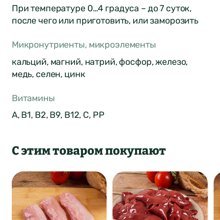
При температуре 0…4 градуса – до 7 суток,
после чего или приготовить, или заморозить
ФИО*
Город был
Отзыв отправлен
автоматически
Микронутриенты, микроэлементы
Почта*
изменен
кальций, магний, натрий, фосфор, железо,
медь, селен, цинк
4
Ваша оценка
Витамины
Нет
Да
Понятно
А, В1, В2, В9, В12, С, РР
Сообщение
Понятно
Понятно
С этим товаром покупают
Отправить