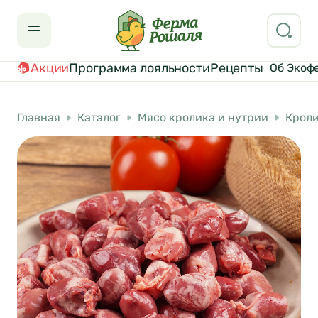
Акции
Программа лояльности
Рецепты
Об Экоф
Главная
Каталог
Мясо кролика и нутрии
Крол