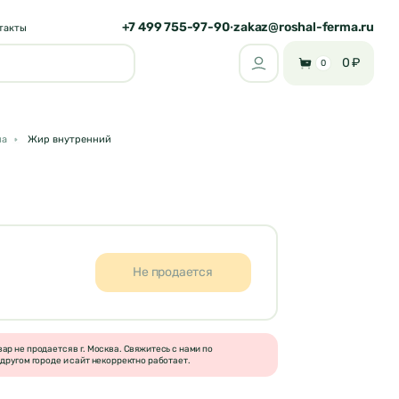
+7 499 755-97-90
zakaz@roshal-ferma.ru
•
такты
0 ₽
0
на
Жир внутренний
Не продается
р не продается в г. Москва. Свяжитесь с нами по
другом городе и сайт некорректно работает.