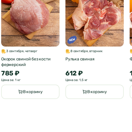
3 сентября, четверг
8 сентября, вторник
Окорок свиной без кости
Рулька свиная
фермерский
785 ₽
612 ₽
Цена за: 1 кг
Цена за: 1,5 кг
Ц
В корзину
В корзину