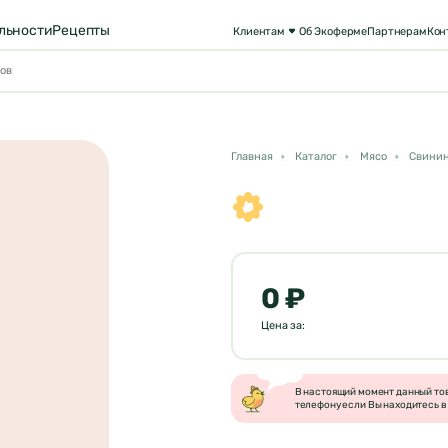
льности
Рецепты
Клиентам
Об Экоферме
Партнерам
Кон
Главная
Каталог
Мясо
Свини
0 ₽
Цена за:
В настоящий момент данный това
телефону если Вы находитесь в 