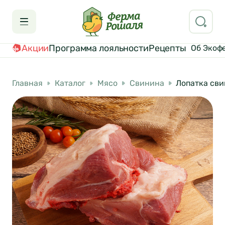
Акции
Программа лояльности
Рецепты
Об Экоф
Главная
Каталог
Мясо
Свинина
Лопатка сви