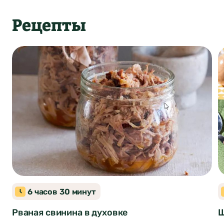
Рецепты
Блюда из свинины
Американская кухня
6 часов 30 минут
Рваная свинина в духовке
Щ