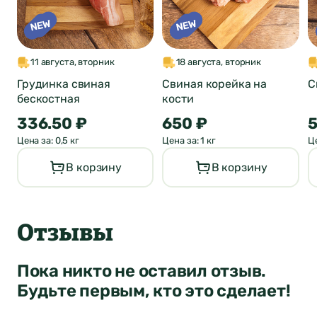
о продукте
ФИО*
Город был
11 августа, вторник
18 августа, вторник
Отзыв отправлен
автоматически
Грудинка свиная
Свиная корейка на
С
Почта*
бескостная
кости
изменен
336.50 ₽
650 ₽
5
4
Цена за: 0,5 кг
Цена за: 1 кг
Це
Ваша оценка
Нет
Да
В корзину
В корзину
Понятно
Сообщение
Понятно
Понятно
Отзывы
Пока никто не оставил отзыв.
Будьте первым, кто это сделает!
Отправить