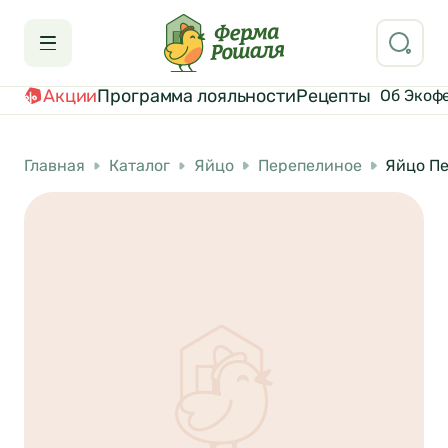
Акции
Программа лояльности
Рецепты
Об Экоф
Главная
Каталог
Яйцо
Перепелиное
Яйцо Пе