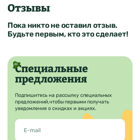
Оставить отзыв
Отзывы
о продукте
Пока никто не оставил отзыв.
Будьте первым, кто это сделает!
ФИО*
Город был
Отзыв отправлен
автоматически
Почта*
изменен
Специальные
4
Ваша оценка
предложения
Нет
Да
Понятно
Сообщение
Подпишитесь на рассылку специальных
Понятно
предложений,
чтобы первыми получать
Понятно
уведомления о скидках и акциях.