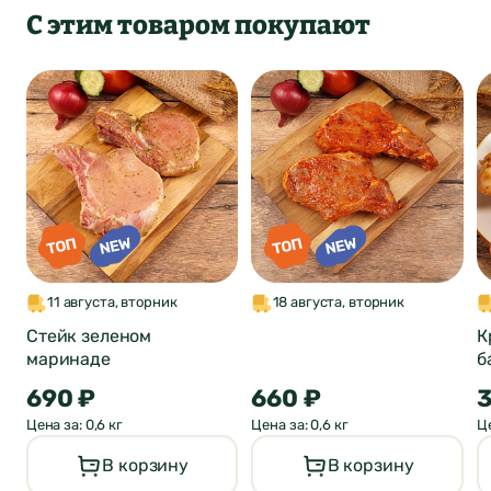
С этим товаром покупают
Оставить отзыв
11 августа, вторник
18 августа, вторник
о продукте
Стейк зеленом
К
маринаде
б
ФИО*
Город был
690 ₽
660 ₽
3
Отзыв отправлен
Цена за: 0,6 кг
Цена за: 0,6 кг
Це
автоматически
Почта*
В корзину
В корзину
изменен