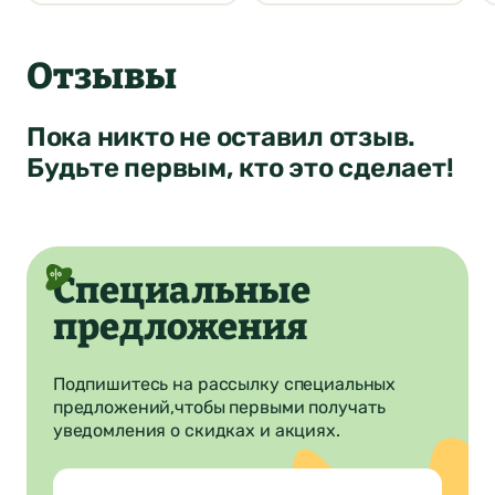
4
Ваша оценка
Отзывы
Нет
Да
Понятно
Сообщение
Понятно
Пока никто не оставил отзыв.
Понятно
Будьте первым, кто это сделает!
Отправить
Специальные
предложения
Подпишитесь на рассылку специальных
предложений,
чтобы первыми получать
уведомления о скидках и акциях.