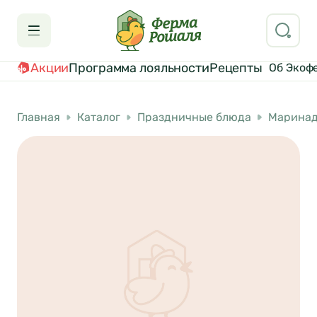
Акции
Программа лояльности
Рецепты
Об Экоф
Главная
Каталог
Праздничные блюда
Марина