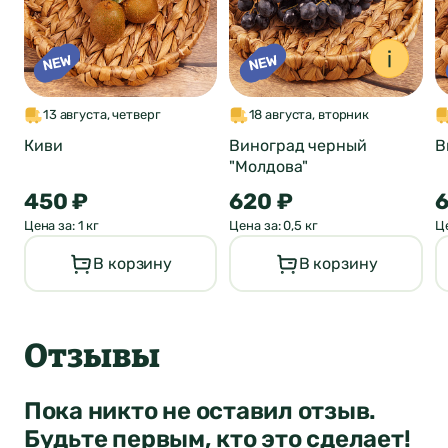
Понятно
Сообщение
Понятно
Понятно
13 августа, четверг
18 августа, вторник
Киви
Виноград черный
В
"Молдова"
Отправить
450 ₽
620 ₽
6
Цена за: 1 кг
Цена за: 0,5 кг
Це
В корзину
В корзину
Отзывы
Пока никто не оставил отзыв.
Будьте первым, кто это сделает!