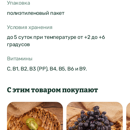
Упаковка
полиэтиленовый пакет
Условия хранения
до 5 суток при температуре от +2 до +6
градусов
Оставить отзыв
Витамины
о продукте
C, B1, B2, B3 (PP), B4, B5, B6 и B9.
ФИО*
Город был
С этим товаром покупают
Отзыв отправлен
автоматически
Почта*
изменен
4
Ваша оценка
Нет
Да