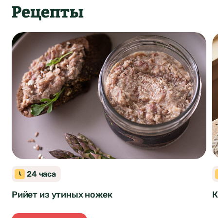
Рецепты
Закуски
Французская кухня
24 часа
Рийет из утиных ножек
К