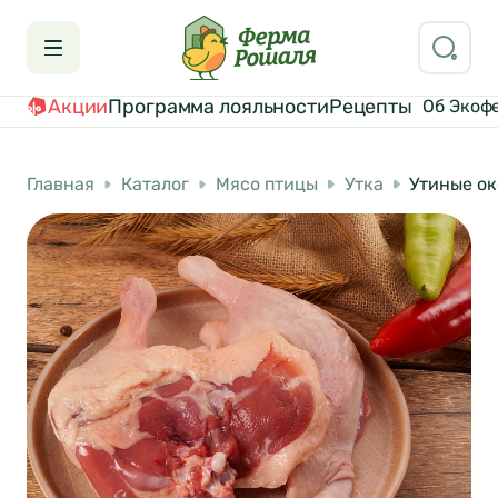
Акции
Программа лояльности
Рецепты
Об Экоф
Главная
Каталог
Мясо птицы
Утка
Утиные о