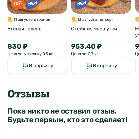
Понятно
Сообщение
Понятно
11 августа, вторник
13 августа, четверг
Понятно
Утиная голень
Стейк из мяса утки
М
у
830 ₽
953.40 ₽
9
Цена за: упаковку 0,5 кг
Цена за: 0,7 кг
Це
Отправить
В корзину
В корзину
Отзывы
Пока никто не оставил отзыв.
Будьте первым, кто это сделает!