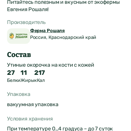
Питайтесь полезным и вкусным от экофермы
Евгения Рошаля!
Производитель
Ферма Рошаля
Россия, Краснодарский край
Состав
Утиные окорочка на кости с кожей
27
11
217
Белки
Жиры
кКал
Упаковка
вакуумная упаковка
Условия хранения
При температуре 0…4 градуса – до 7 суток