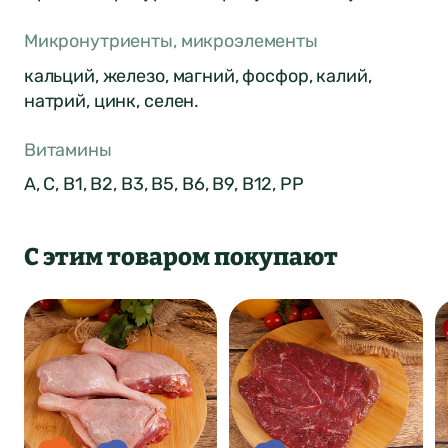
Микронутриенты, микроэлементы
кальций, железо, магний, фосфор, калий,
натрий, цинк, селен.
Витамины
Оставить отзыв
А, С, В1, B2, В3, B5, В6, B9, В12, PP
о продукте
С этим товаром покупают
ФИО*
Город был
Отзыв отправлен
автоматически
Почта*
изменен
4
Ваша оценка
Нет
Да