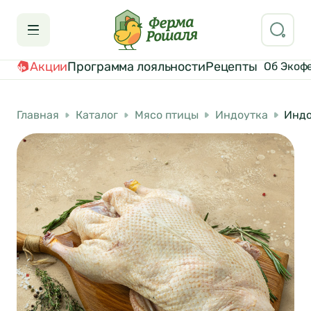
Акции
Программа лояльности
Рецепты
Об Экоф
Главная
Каталог
Мясо птицы
Индоутка
Индо