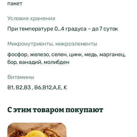
о продукте
пакет
Условия хранения
ФИО*
Город был
При температуре 0…4 градуса – до 7 суток
Отзыв отправлен
автоматически
Почта*
Микронутриенты, микроэлементы
изменен
фосфор, железо, селен, цинк, медь, марганец,
4
Ваша оценка
бор, ванадий, молибден
Нет
Да
Витамины
Понятно
Сообщение
Понятно
В1, В2,B3 , В6,B12,A,E, K
Понятно
С этим товаром покупают
Отправить