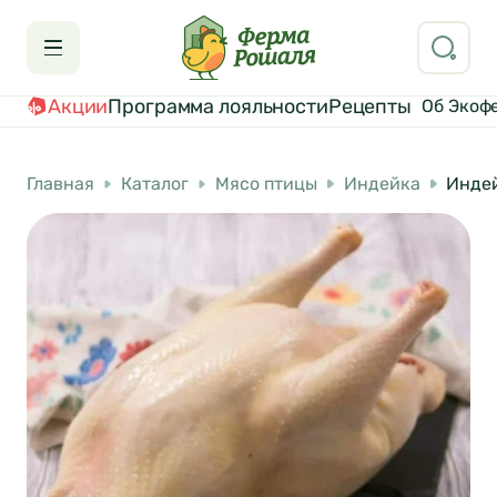
Акции
Программа лояльности
Рецепты
Об Экоф
Главная
Каталог
Мясо птицы
Индейка
Инде