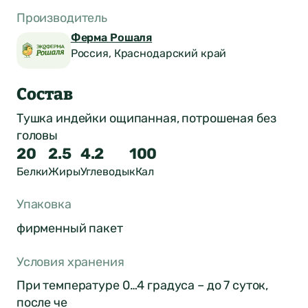
Производитель
Ферма Рошаля
Россия, Краснодарский край
Состав
Тушка индейки ощипанная, потрошеная без
головы
20
2.5
4.2
100
Белки
Жиры
Углеводы
кКал
Упаковка
фирменный пакет
Оставить отзыв
Условия хранения
о продукте
При температуре 0…4 градуса – до 7 суток,
после че