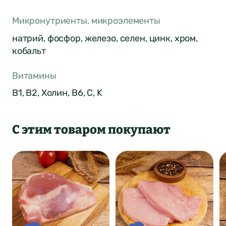
ФИО*
Город был
Микронутриенты, микроэлементы
Отзыв отправлен
автоматически
натрий, фосфор, железо, селен, цинк, хром,
Почта*
изменен
кобальт
4
Ваша оценка
Витамины
Нет
Да
В1, В2, Холин, В6, С, K
Понятно
Сообщение
Понятно
С этим товаром покупают
Понятно
Отправить