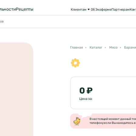
льности
Рецепты
Клиентам
Об Экоферме
Партнерам
Кон
Главная
Каталог
Мясо
Баран
0 ₽
Цена за:
В настоящий момент данный това
телефону если Вы находитесь в 