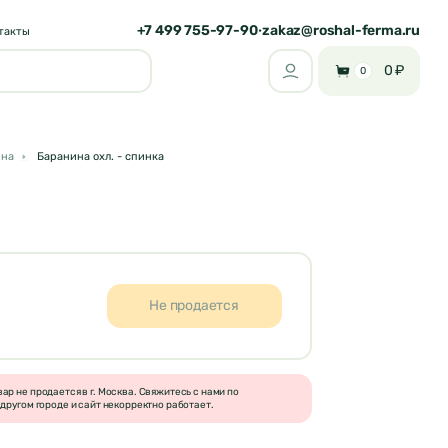
+7 499 755-97-90
zakaz@roshal-ferma.ru
•
такты
0 ₽
0
ина
Баранина охл. - спинка
Не продается
р не продается в г. Москва. Свяжитесь с нами по
другом городе и сайт некорректно работает.