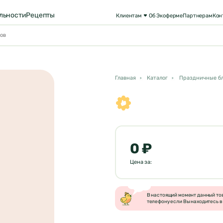
льности
Рецепты
Клиентам
Об Экоферме
Партнерам
Кон
Главная
Каталог
Праздничные б
0 ₽
Цена за:
В настоящий момент данный това
телефону если Вы находитесь в 