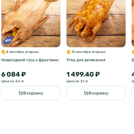
8 сентября, вторник
15 сентября, вторник
Новогодний гусь с фруктами
Утка для запекания
Б
6 084 ₽
1 499.40 ₽
Цена за: 4,5 кг
Цена за: 2,1 кг
Ц
В корзину
В корзину