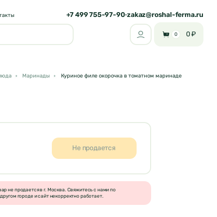
+7 499 755-97-90
zakaz@roshal-ferma.ru
•
такты
0 ₽
0
люда
Маринады
Куриное филе окорочка в томатном маринаде
Не продается
р не продается в г. Москва. Свяжитесь с нами по
другом городе и сайт некорректно работает.