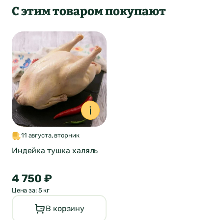
С этим товаром покупают
Оставить отзыв
11 августа, вторник
о продукте
Индейка тушка халяль
ФИО*
Город был
4 750 ₽
Отзыв отправлен
Цена за: 5 кг
автоматически
Почта*
В корзину
изменен