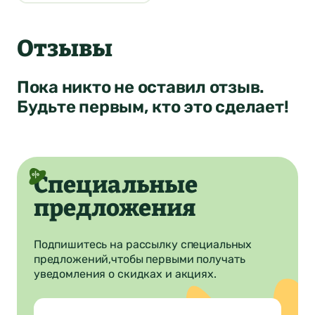
4
Ваша оценка
Отзывы
Нет
Да
Понятно
Сообщение
Понятно
Пока никто не оставил отзыв.
Понятно
Будьте первым, кто это сделает!
Отправить
Специальные
предложения
Подпишитесь на рассылку специальных
предложений,
чтобы первыми получать
уведомления о скидках и акциях.