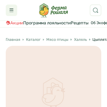
Акции
Программа лояльности
Рецепты
Об Экоф
Главная
Каталог
Мясо птицы
Халяль
Цыплята