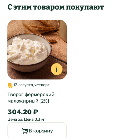
С этим товаром покупают
Оставить отзыв
13 августа, четверг
о продукте
Творог фермерский
маложирный (2%)
ФИО*
Город был
304.20 ₽
Отзыв отправлен
Цена за: Цена 0,3 кг
автоматически
Почта*
В корзину
изменен