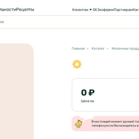
льности
Рецепты
Клиентам
Об Экоферме
Партнерам
Кон
Главная
Каталог
Молочные прод
0 ₽
Цена за:
В настоящий момент данный това
телефону если Вы находитесь в 