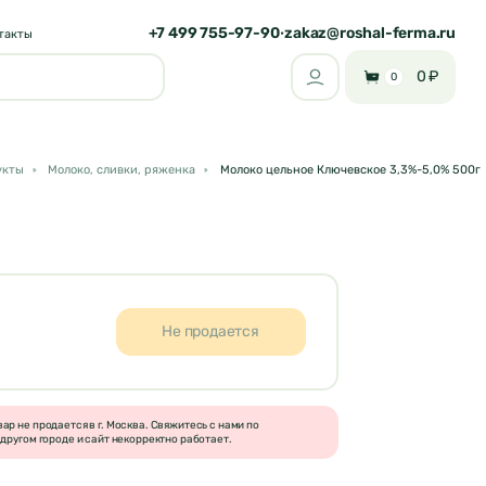
+7 499 755-97-90
zakaz@roshal-ferma.ru
•
такты
0 ₽
0
укты
Молоко, сливки, ряженка
Молоко цельное Ключевское 3,3%-5,0% 500г
Не продается
р не продается в г. Москва. Свяжитесь с нами по
другом городе и сайт некорректно работает.