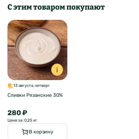
С этим товаром покупают
Оставить отзыв
13 августа, четверг
о продукте
Сливки Рязанские 30%
ФИО*
Город был
280 ₽
Отзыв отправлен
Цена за: 0,25 кг
автоматически
Почта*
В корзину
изменен