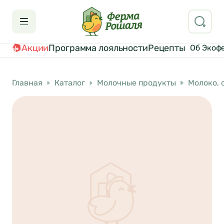
Акции
Программа лояльности
Рецепты
Об Экоф
Главная
Каталог
Молочные продукты
Молоко, 