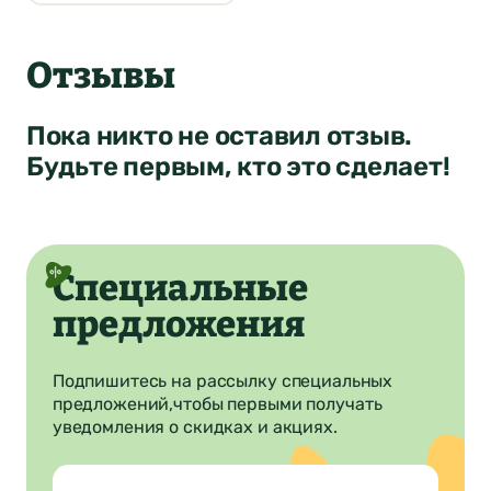
4
Ваша оценка
Отзывы
Нет
Да
Понятно
Сообщение
Понятно
Пока никто не оставил отзыв.
Понятно
Будьте первым, кто это сделает!
Отправить
Специальные
предложения
Подпишитесь на рассылку специальных
предложений,
чтобы первыми получать
уведомления о скидках и акциях.